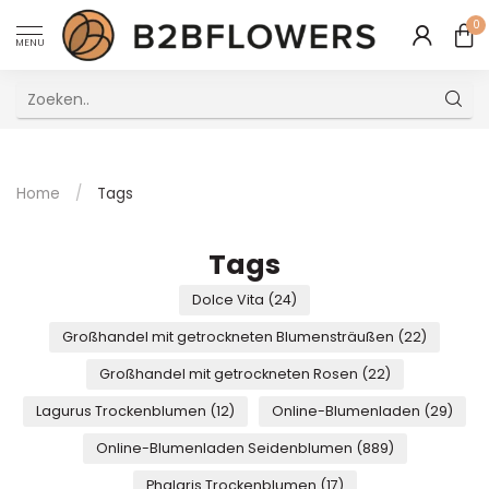
0
MENU
Uitstekende Meertalige Klantenservice
Home
/
Tags
Tags
Dolce Vita
(24)
Großhandel mit getrockneten Blumensträußen
(22)
Großhandel mit getrockneten Rosen
(22)
Lagurus Trockenblumen
(12)
Online-Blumenladen
(29)
Online-Blumenladen Seidenblumen
(889)
Phalaris Trockenblumen
(17)