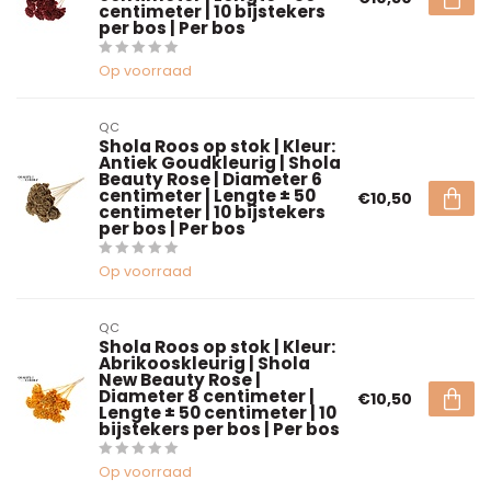
centimeter | 10 bijstekers
per bos | Per bos
Op voorraad
QC
Shola Roos op stok | Kleur:
Antiek Goudkleurig | Shola
Beauty Rose | Diameter 6
centimeter | Lengte ± 50
€10,50
centimeter | 10 bijstekers
per bos | Per bos
Op voorraad
QC
Shola Roos op stok | Kleur:
Abrikooskleurig | Shola
New Beauty Rose |
Diameter 8 centimeter |
€10,50
Lengte ± 50 centimeter | 10
bijstekers per bos | Per bos
Op voorraad