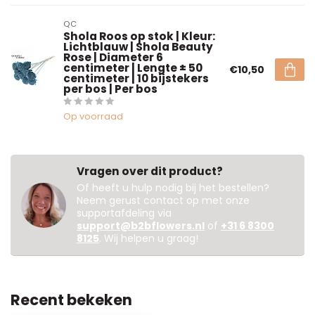
QC
Shola Roos op stok | Kleur:
Lichtblauw | Shola Beauty
Rose | Diameter 6
centimeter | Lengte ± 50
€10,50
centimeter | 10 bijstekers
per bos | Per bos
Op voorraad
Vragen over dit product?
Of heeft u hulp nodig bij het bestellen?
Neem gerust contact op met onze
supportafdeling via
support@b2bflowers.nl
of
+31 6 8300
8125
. Wij helpen u graag!
Recent bekeken