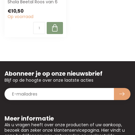
Shola Beetal Roos van 6
cm, 50 cm lang. Perfect
€10,50
voor bloem...
Op voorraad
Abonneer je op onze nieuwsbrief
Blijf op de hoogte over onze laatste acties
Meer informatie
Als u vragen heeft over onze producten of uw aankoop,
bezoek dan zeker onze klantenservicepagina. Hier vindt u