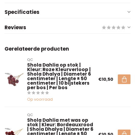
Specificaties
Reviews
Gerelateerde producten
QC
Shola Dahlia op stok |
Kleur: Roze Kleurverloop |
Shola Dhalya | Diameter 6
centimeter | Lengte ± 50
€10,50
centimeter | 10 bijstekers
per bos | Per bos
Op voorraad
QC
Shola Dahlia met was op
stok | Kleur: Bordeauxrood
| Shola Dhalya | Diameter 6
centimeter | Lengte ± 50
€10,50