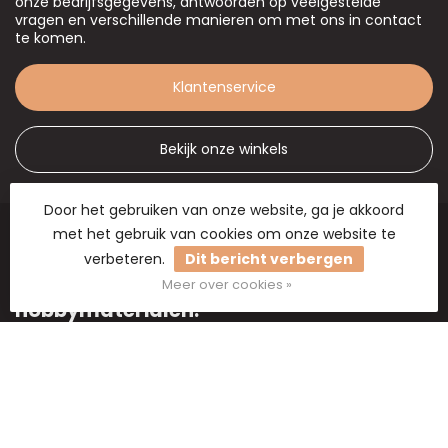
onze bedrijfsgegevens, antwoorden op veelgestelde
vragen en verschillende manieren om met ons in contact
te komen.
Klantenservice
Bekijk onze winkels
Door het gebruiken van onze website, ga je akkoord
met het gebruik van cookies om onze website te
verbeteren.
Dit bericht verbergen
B2B Flowers BV - Groothandel in
droogbloemen, bloemisterij artikelen en
Meer over cookies »
hobbymaterialen.
Groothandel in droogbloemen
2e Poellaan 30-32
2161 CJ Lisse
Nederland