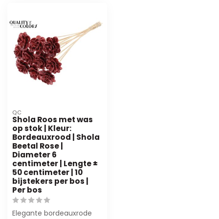
QC
Shola Roos met was
op stok | Kleur:
Bordeauxrood | Shola
Beetal Rose |
Diameter 6
centimeter | Lengte ±
50 centimeter | 10
bijstekers per bos |
Per bos
Elegante bordeauxrode