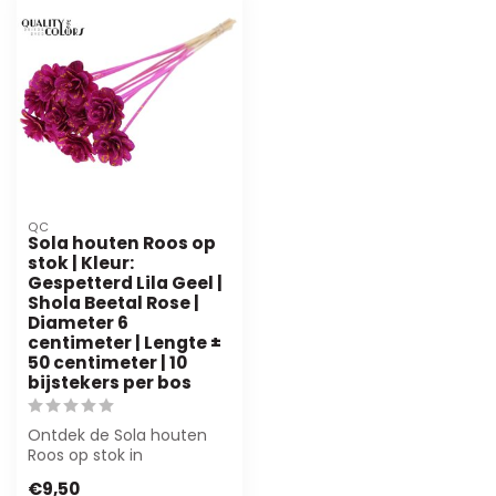
QC
Sola houten Roos op
stok | Kleur:
Gespetterd Lila Geel |
Shola Beetal Rose |
Diameter 6
centimeter | Lengte ±
50 centimeter | 10
bijstekers per bos
Ontdek de Sola houten
Roos op stok in
gespetterd lila geel.
€9,50
Perfect voor bloemis...