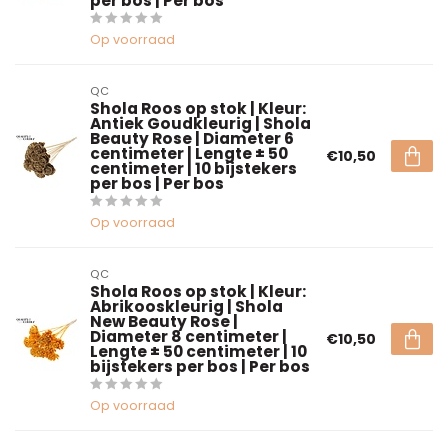
per bos | Per bos
Op voorraad
QC
Shola Roos op stok | Kleur:
Antiek Goudkleurig | Shola
Beauty Rose | Diameter 6
centimeter | Lengte ± 50
€10,50
centimeter | 10 bijstekers
per bos | Per bos
Op voorraad
QC
Shola Roos op stok | Kleur:
Abrikooskleurig | Shola
New Beauty Rose |
Diameter 8 centimeter |
€10,50
Lengte ± 50 centimeter | 10
bijstekers per bos | Per bos
Op voorraad