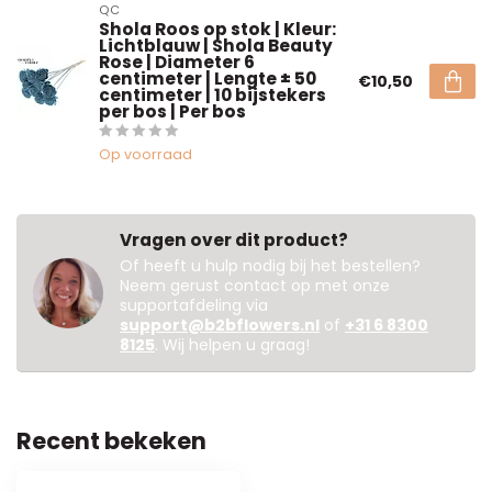
QC
Shola Roos op stok | Kleur:
Lichtblauw | Shola Beauty
Rose | Diameter 6
centimeter | Lengte ± 50
€10,50
centimeter | 10 bijstekers
per bos | Per bos
Op voorraad
Vragen over dit product?
Of heeft u hulp nodig bij het bestellen?
Neem gerust contact op met onze
supportafdeling via
support@b2bflowers.nl
of
+31 6 8300
8125
. Wij helpen u graag!
Recent bekeken