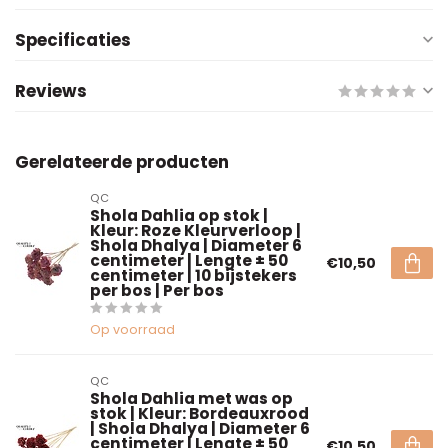
Specificaties
Reviews
Gerelateerde producten
QC
Shola Dahlia op stok |
Kleur: Roze Kleurverloop |
Shola Dhalya | Diameter 6
centimeter | Lengte ± 50
€10,50
centimeter | 10 bijstekers
per bos | Per bos
Op voorraad
QC
Shola Dahlia met was op
stok | Kleur: Bordeauxrood
| Shola Dhalya | Diameter 6
centimeter | Lengte ± 50
€10,50