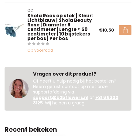
QC
Shola Roos op stok | Kleur:
Lichtblauw | Shola Beauty
Rose | Diameter 6
centimeter | Lengte ± 50
€10,50
centimeter | 10 bijstekers
per bos | Per bos
Op voorraad
Vragen over dit product?
Of heeft u hulp nodig bij het bestellen?
Neem gerust contact op met onze
supportafdeling via
support@b2bflowers.nl
of
+31 6 8300
8125
. Wij helpen u graag!
Recent bekeken