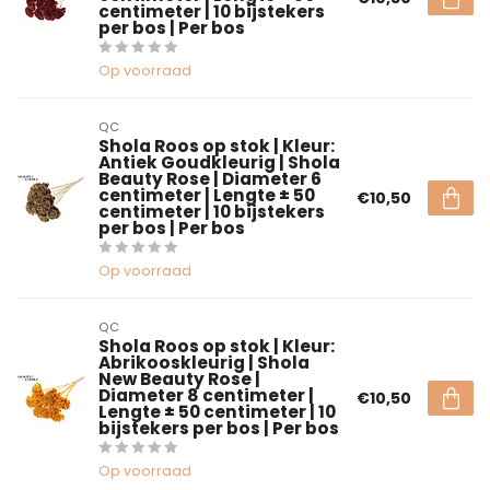
centimeter | 10 bijstekers
per bos | Per bos
Op voorraad
QC
Shola Roos op stok | Kleur:
Antiek Goudkleurig | Shola
Beauty Rose | Diameter 6
centimeter | Lengte ± 50
€10,50
centimeter | 10 bijstekers
per bos | Per bos
Op voorraad
QC
Shola Roos op stok | Kleur:
Abrikooskleurig | Shola
New Beauty Rose |
Diameter 8 centimeter |
€10,50
Lengte ± 50 centimeter | 10
bijstekers per bos | Per bos
Op voorraad