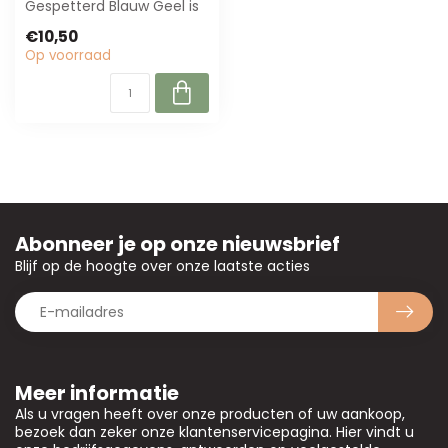
Gespetterd Blauw Geel is
perfect voor bloemisten
€10,50
en int...
Op voorraad
Abonneer je op onze nieuwsbrief
Blijf op de hoogte over onze laatste acties
Meer informatie
Als u vragen heeft over onze producten of uw aankoop,
bezoek dan zeker onze klantenservicepagina. Hier vindt u