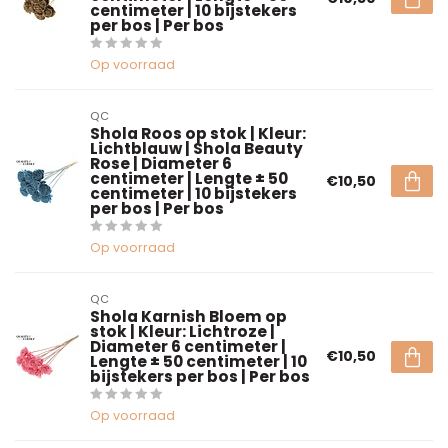
centimeter | 10 bijstekers
per bos | Per bos
Op voorraad
QC
Shola Roos op stok | Kleur:
Lichtblauw | Shola Beauty
Rose | Diameter 6
centimeter | Lengte ± 50
€10,50
centimeter | 10 bijstekers
per bos | Per bos
Op voorraad
QC
Shola Karnish Bloem op
stok | Kleur: Lichtroze |
Diameter 6 centimeter |
€10,50
Lengte ± 50 centimeter | 10
bijstekers per bos | Per bos
Op voorraad