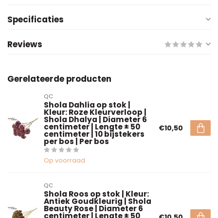
Specificaties
Reviews
Gerelateerde producten
QC
Shola Dahlia op stok |
Kleur: Roze Kleurverloop |
Shola Dhalya | Diameter 6
centimeter | Lengte ± 50
€10,50
centimeter | 10 bijstekers
per bos | Per bos
Op voorraad
QC
Shola Roos op stok | Kleur:
Antiek Goudkleurig | Shola
Beauty Rose | Diameter 6
centimeter | Lengte ± 50
€10,50