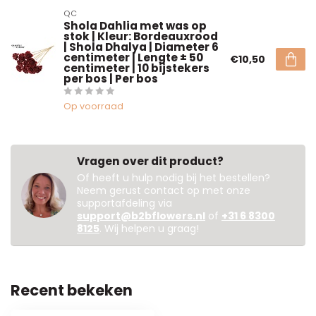
QC
Shola Dahlia met was op
stok | Kleur: Bordeauxrood
| Shola Dhalya | Diameter 6
centimeter | Lengte ± 50
€10,50
centimeter | 10 bijstekers
per bos | Per bos
Op voorraad
Vragen over dit product?
Of heeft u hulp nodig bij het bestellen?
Neem gerust contact op met onze
supportafdeling via
support@b2bflowers.nl
of
+31 6 8300
8125
. Wij helpen u graag!
Recent bekeken