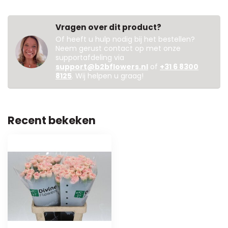
Vragen over dit product?
Of heeft u hulp nodig bij het bestellen?
Neem gerust contact op met onze
supportafdeling via
support@b2bflowers.nl
of
+31 6 8300
8125
. Wij helpen u graag!
Recent bekeken