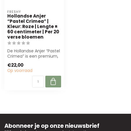
FRESHY
Hollandse Anjer
“Pastel Crimea” |
Kleur: Roze | Lengte ±
60 centimeter | Per 20
verse bloemen
De Hollandse Anjer “Pastel
Crimea” is een premium,
roze anjer van 60 cm.
€22,00
Perfect...
Op voorraad
Abonneer je op onze nieuwsbrief