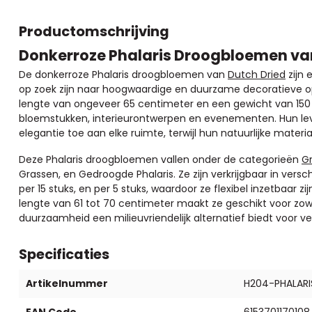
Productomschrijving
Donkerroze Phalaris Droogbloemen va
De donkerroze Phalaris droogbloemen van
Dutch Dried
zijn 
op zoek zijn naar hoogwaardige en duurzame decoratieve 
lengte van ongeveer 65 centimeter en een gewicht van 150 gr
bloemstukken, interieurontwerpen en evenementen. Hun lev
elegantie toe aan elke ruimte, terwijl hun natuurlijke materia
Deze Phalaris droogbloemen vallen onder de categorieën
G
Grassen, en Gedroogde Phalaris. Ze zijn verkrijgbaar in vers
per 15 stuks, en per 5 stuks, waardoor ze flexibel inzetbaar z
lengte van 61 tot 70 centimeter maakt ze geschikt voor zowe
duurzaamheid een milieuvriendelijk alternatief biedt voor v
Specificaties
Artikelnummer
H204-PHALARI
EAN Code
6153701170108