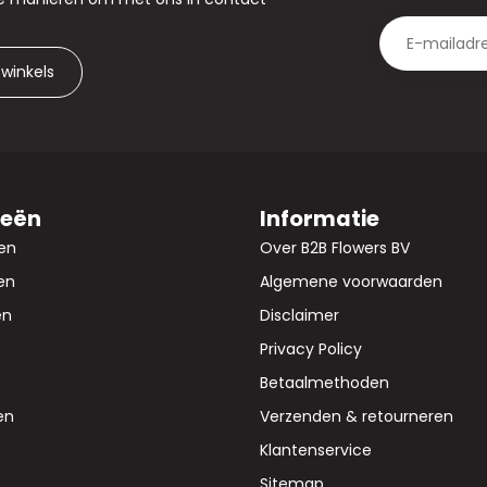
 winkels
ieën
Informatie
en
Over B2B Flowers BV
en
Algemene voorwaarden
en
Disclaimer
Privacy Policy
Betaalmethoden
en
Verzenden & retourneren
Klantenservice
Sitemap