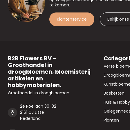
te komen.
Klantenservice
Bekijk onze
B2B Flowers BV -
Categor
Groothandel in
Verse bloem
droogbloemen, bloemisterij
Droogbloem
artikelen en
hobbymaterialen.
Kunstbloem
Groothandel in droogbloemen
Boeketten
Huis & Hobby
2e Poellaan 30-32
Gelegenhed
2161 CJ Lisse
Nederland
Planten