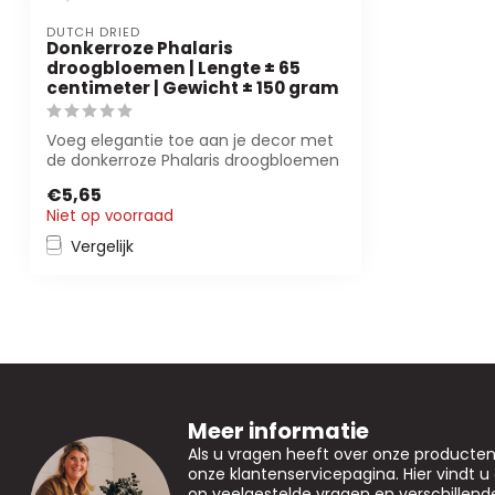
DUTCH DRIED
Donkerroze Phalaris
droogbloemen | Lengte ± 65
centimeter | Gewicht ± 150 gram
Voeg elegantie toe aan je decor met
de donkerroze Phalaris droogbloemen
van Dutc...
€5,65
Niet op voorraad
Vergelijk
Meer informatie
Als u vragen heeft over onze producte
onze klantenservicepagina. Hier vindt 
op veelgestelde vragen en verschillen