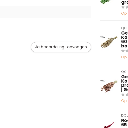
gr
Op 
QC
Ge
Ka
60
bo
Je beoordeling toevoegen
Op 
QC
Ge
Ko
Dr
| 
Op 
DOL
Ro
65