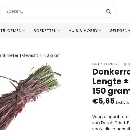
STBLOEMEN
BOEKETTEN
HUIS & HOBBY
GELEGEN
Uitstekende Meertalige Klantenservice
entimeter | Gewicht ± 150 gram
DUTCH DRIED
Donkerro
Lengte ±
150 gra
€5,65
Excl. btw
Voeg elegantie to
van Dutch Dried.
veelzijdig in gebrui