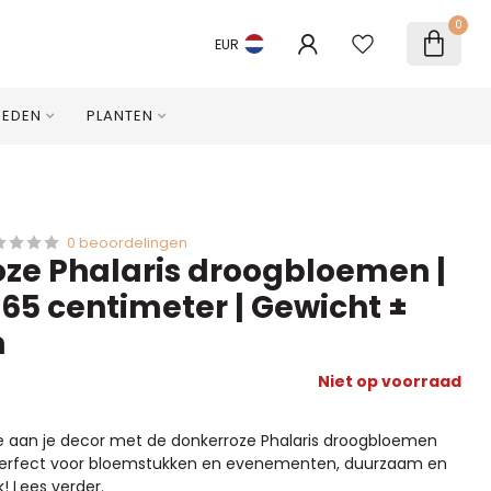
0
EUR
HEDEN
PLANTEN
0 beoordelingen
ze Phalaris droogbloemen |
 65 centimeter | Gewicht ±
m
Niet op voorraad
e aan je decor met de donkerroze Phalaris droogbloemen
 Perfect voor bloemstukken en evenementen, duurzaam en
k!
Lees verder
.