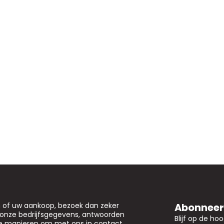
Abonneer 
n of uw aankoop, bezoek dan zeker
u onze bedrijfsgegevens, antwoorden
Blijf op de ho
de manieren om met ons in contact