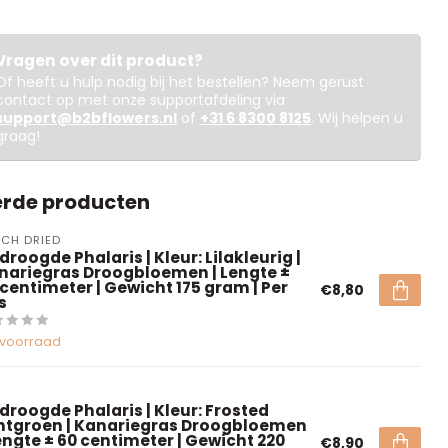
Vragen over dit product?
Of heeft u hulp nodig bij het bestellen? Neem gerust
contact op met onze supportafdeling via
support@b2bflowers.nl
of
+31 6 8300 8125
. Wij helpen u
graag!
erde producten
CH DRIED
roogde Phalaris | Kleur: Lilakleurig |
nariegras Droogbloemen | Lengte ±
 centimeter | Gewicht 175 gram | Per
€8,80
s
voorraad
droogde Phalaris | Kleur: Frosted
ntgroen | Kanariegras Droogbloemen
Lengte ± 60 centimeter | Gewicht 220
€8,90