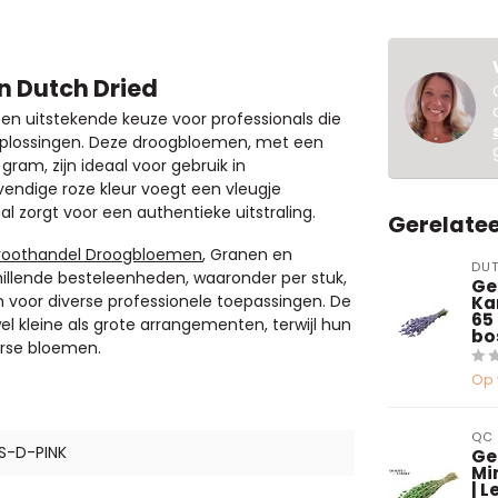
n Dutch Dried
een uitstekende keuze voor professionals die
oplossingen. Deze droogbloemen, met een
am, zijn ideaal voor gebruik in
endige roze kleur voegt een vleugje
al zorgt voor een authentieke uitstraling.
Gerelate
roothandel Droogbloemen
, Granen en
DUT
chillende besteleenheden, waaronder per stuk,
Ged
ijn voor diverse professionele toepassingen. De
Ka
65
l kleine als grote arrangementen, terwijl hun
bo
erse bloemen.
Op 
QC
S-D-PINK
Ge
Mi
| 