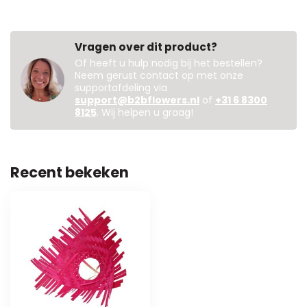
Vragen over dit product?
Of heeft u hulp nodig bij het bestellen?
Neem gerust contact op met onze
supportafdeling via
support@b2bflowers.nl
of
+31 6 8300
8125
. Wij helpen u graag!
Recent bekeken