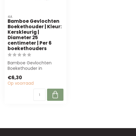
4A
Bamboe Gevlochten
Boekethouder | Kleur:
Kerskleurig |
Diameter 25
centimeter | Per 6
boekethouders
Bamboe Gevlochten
Boekethouder in
kerskleurig, diameter 25
€6,30
cm. Perfect voor bloe...
Op voorraad