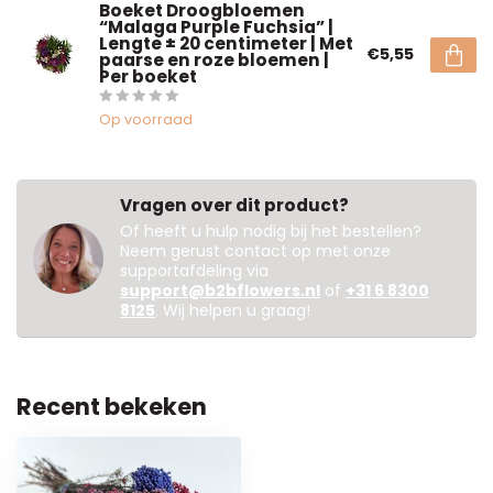
Boeket Droogbloemen
“Malaga Purple Fuchsia” |
Lengte ± 20 centimeter | Met
€5,55
paarse en roze bloemen |
Per boeket
Op voorraad
Vragen over dit product?
Of heeft u hulp nodig bij het bestellen?
Neem gerust contact op met onze
supportafdeling via
support@b2bflowers.nl
of
+31 6 8300
8125
. Wij helpen u graag!
Recent bekeken