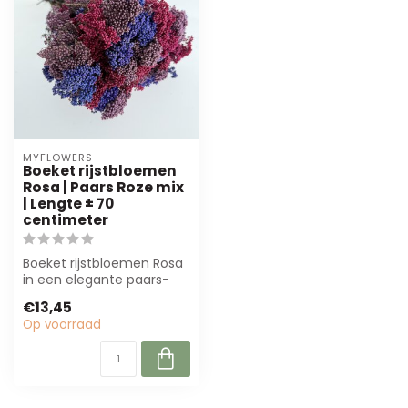
MYFLOWERS
Boeket rijstbloemen
Rosa | Paars Roze mix
| Lengte ± 70
centimeter
Boeket rijstbloemen Rosa
in een elegante paars-
roze mix van 70 cm.
€13,45
Perfect voor ...
Op voorraad