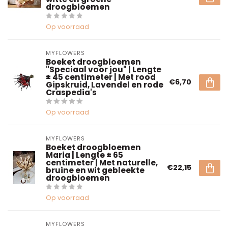
droogbloemen
Op voorraad
MYFLOWERS
Boeket droogbloemen
"Speciaal voor jou" | Lengte
± 45 centimeter | Met rood
€6,70
Gipskruid, Lavendel en rode
Craspedia's
Op voorraad
MYFLOWERS
Boeket droogbloemen
Maria | Lengte ± 65
centimeter | Met naturelle,
€22,15
bruine en wit gebleekte
droogbloemen
Op voorraad
MYFLOWERS