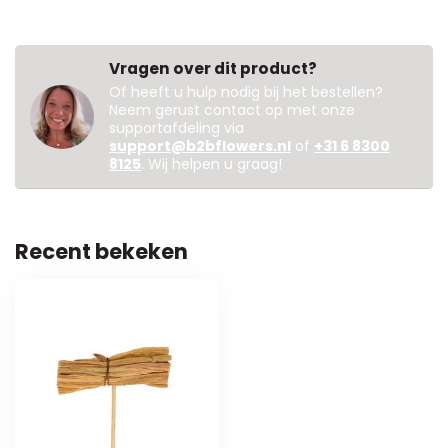
Vragen over dit product?
Of heeft u hulp nodig bij het bestellen?
Neem gerust contact op met onze
supportafdeling via
support@b2bflowers.nl
of
+31 6 8300
8125
. Wij helpen u graag!
Recent bekeken