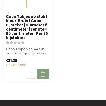
4A
Coco Takjes op stok |
Kleur: Bruin | Coco
Bijsteker | Diameter 8
centimeter | Lengte ±
50 centimeter | Per 25
bijstekers
Coco takjes van 4A zijn
ambachtelijke bijstekers
van natuurlijke kokosvezel,
€11,25
ide...
Op voorraad