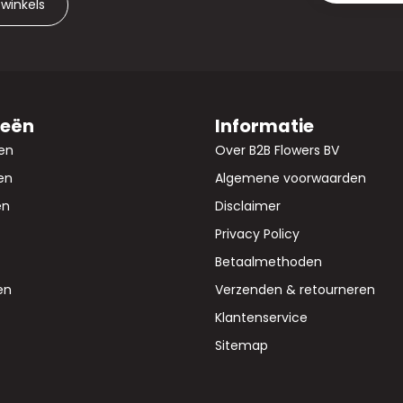
 winkels
ieën
Informatie
en
Over B2B Flowers BV
en
Algemene voorwaarden
en
Disclaimer
Privacy Policy
Betaalmethoden
en
Verzenden & retourneren
Klantenservice
Sitemap