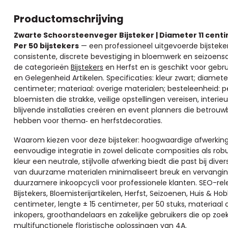
Productomschrijving
Zwarte Schoorsteenveger Bijsteker | Diameter 11 centim
Per 50 bijstekers
— een professioneel uitgevoerde bijsteke
consistente, discrete bevestiging in bloemwerk en seizoensd
de categorieën
Bijstekers
en Herfst en is geschikt voor gebru
en Gelegenheid Artikelen. Specificaties: kleur zwart; diameter
centimeter; materiaal: overige materialen; besteleenheid: 
bloemisten die strakke, veilige opstellingen vereisen, inter
blijvende installaties creëren en event planners die betrou
hebben voor thema‑ en herfstdecoraties.
Waarom kiezen voor deze bijsteker: hoogwaardige afwerkin
eenvoudige integratie in zowel delicate composities als rob
kleur een neutrale, stijlvolle afwerking biedt die past bij di
van duurzame materialen minimaliseert breuk en vervangin
duurzamere inkoopcycli voor professionele klanten. SEO-rele
Bijstekers, Bloemisterijartikelen, Herfst, Seizoenen, Huis & H
centimeter, lengte ± 15 centimeter, per 50 stuks, materiaal 
inkopers, groothandelaars en zakelijke gebruikers die op zo
multifunctionele floristische oplossingen van 4A.