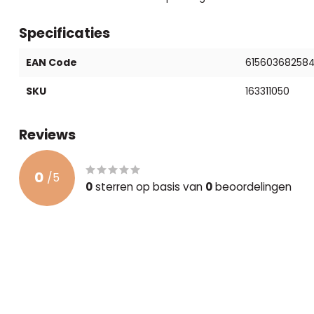
Specificaties
EAN Code
61560368258
SKU
163311050
Reviews
0
/
5
0
sterren op basis van
0
beoordelingen