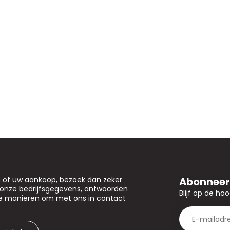
Abonneer 
n of uw aankoop, bezoek dan zeker
u onze bedrijfsgegevens, antwoorden
Blijf op de ho
de manieren om met ons in contact