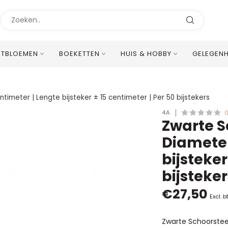
STBLOEMEN
BOEKETTEN
HUIS & HOBBY
GELEGEN
Uitstekende Meertalige Klantenservice
timeter | Lengte bijsteker ± 15 centimeter | Per 50 bijstekers
4A
Zwarte S
Diameter
bijsteker
bijsteker
€27,50
Excl. b
Zwarte Schoorsteen