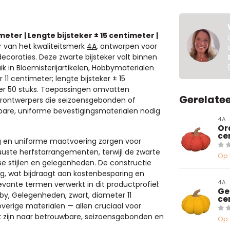
eter | Lengte bijsteker ± 15 centimeter |
r van het kwaliteitsmerk
4A
, ontworpen voor
ecoraties. Deze zwarte bijsteker valt binnen
ik in Bloemisterijartikelen, Hobbymaterialen
 11 centimeter; lengte bijsteker ± 15
per 50 stuks. Toepassingen omvatten
Gerelate
ieurontwerpers die seizoensgebonden of
wbare, uniforme bevestigingsmaterialen nodig
4A
Or
ce
g en uniforme maatvoering zorgen voor
uuste herfstarrangementen, terwijl de zwarte
Op 
verse stijlen en gelegenheden. De constructie
g, wat bijdraagt aan kostenbesparing en
4A
vante termen verwerkt in dit productprofiel:
Ge
obby, Gelegenheden, zwart, diameter 11
ce
overige materialen — allen cruciaal voor
ek zijn naar betrouwbare, seizoensgebonden en
Op 