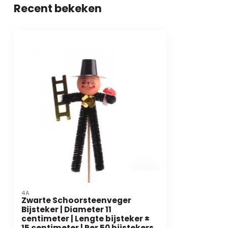
Recent bekeken
4A
Zwarte Schoorsteenveger
Bijsteker | Diameter 11
centimeter | Lengte bijsteker ±
15 centimeter | Per 50 bijstekers