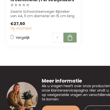
Zwarte Schoorsteenveger Bijsteker
van 4A, 11 cm diameter en 15 cm lang.
Perfect ...
€27,50
Op voorraad
Vergelijk
Meer informatie
Als u vragen heeft over onze producte
onze klantenservicepagina. Hier vindt 
op veelgestelde vragen en verschillen
te komen.