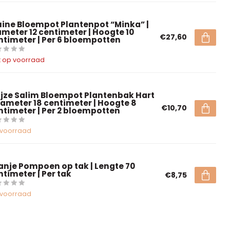
uine Bloempot Plantenpot “Minka” |
ameter 12 centimeter | Hoogte 10
€27,60
ntimeter | Per 6 bloempotten
t op voorraad
ijze Salim Bloempot Plantenbak Hart
Diameter 18 centimeter | Hoogte 8
€10,70
ntimeter | Per 2 bloempotten
voorraad
anje Pompoen op tak | Lengte 70
ntimeter | Per tak
€8,75
voorraad