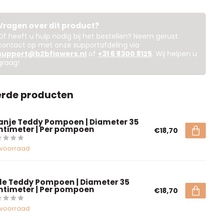
Vragen over dit product?
Of heeft u hulp nodig bij het bestellen? Neem gerust
contact op met onze supportafdeling via
support@b2bflowers.nl
of
+31 6 8300 8125
. Wij helpen u
graag!
erde producten
anje Teddy Pompoen | Diameter 35
ntimeter | Per pompoen
€18,70
voorraad
le Teddy Pompoen | Diameter 35
ntimeter | Per pompoen
€18,70
voorraad