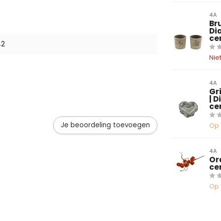
4A
Br
Di
ce
42
Nie
4A
Gr
| 
ce
Je beoordeling toevoegen
Op 
4A
Or
ce
Op 