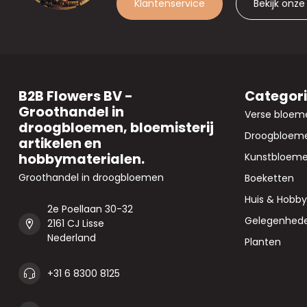
Klantenservice
Bekijk onze
B2B Flowers BV -
Categor
Groothandel in
Verse bloem
droogbloemen, bloemisterij
Droogbloem
artikelen en
hobbymaterialen.
Kunstbloem
Groothandel in droogbloemen
Boeketten
Huis & Hobby
2e Poellaan 30-32
Gelegenhed
2161 CJ Lisse
Nederland
Planten
+31 6 8300 8125