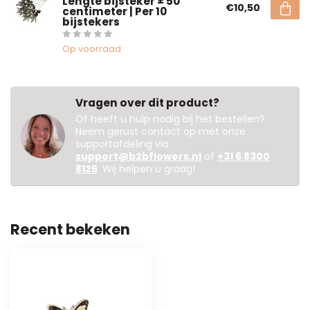
Lengte bijsteker ± 50
€10,50
centimeter | Per 10
bijstekers
Op voorraad
Vragen over dit product?
Of heeft u hulp nodig bij het bestellen?
Neem gerust contact op met onze
supportafdeling via
support@b2bflowers.nl
of
+31 6 8300
8125
. Wij helpen u graag!
Recent bekeken