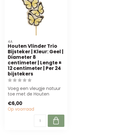
4A
Houten Vlinder Trio
Bijsteker | Kleur: Geel |
Diameter 8
centimeter | Lengte ±
12 centimeter | Per 24
bijstekers
Voeg een vleugje natuur
toe met de Houten
Vlinder Trio Bijsteker in
€6,00
geel. Perfec...
Op voorraad