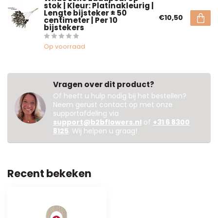
stok | Kleur: Platinakleurig |
Lengte bijsteker ± 50
€10,50
centimeter | Per 10
bijstekers
Op voorraad
Vragen over dit product?
Of heeft u hulp nodig bij het bestellen?
Neem gerust contact op met onze
supportafdeling via
support@b2bflowers.nl
of
+31 6 8300
8125
. Wij helpen u graag!
Recent bekeken