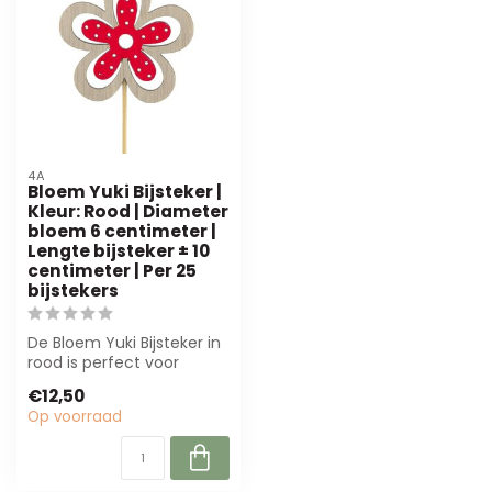
4A
Bloem Yuki Bijsteker |
Kleur: Rood | Diameter
bloem 6 centimeter |
Lengte bijsteker ± 10
centimeter | Per 25
bijstekers
De Bloem Yuki Bijsteker in
rood is perfect voor
bloemisten en
€12,50
decorateurs. Met e...
Op voorraad