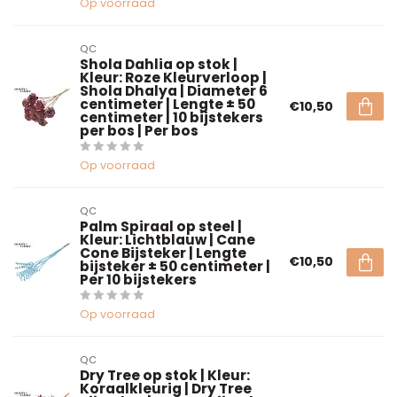
Op voorraad
QC
Shola Dahlia op stok |
Kleur: Roze Kleurverloop |
Shola Dhalya | Diameter 6
centimeter | Lengte ± 50
€10,50
centimeter | 10 bijstekers
per bos | Per bos
Op voorraad
QC
Palm Spiraal op steel |
Kleur: Lichtblauw | Cane
Cone Bijsteker | Lengte
€10,50
bijsteker ± 50 centimeter |
Per 10 bijstekers
Op voorraad
QC
Dry Tree op stok | Kleur:
Koraalkleurig | Dry Tree