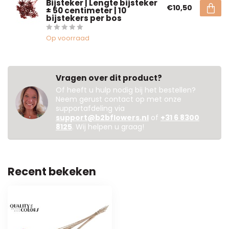
Bijsteker | Lengte bijsteker
€10,50
± 50 centimeter | 10
bijstekers per bos
Op voorraad
Vragen over dit product?
Of heeft u hulp nodig bij het bestellen?
Neem gerust contact op met onze
supportafdeling via
support@b2bflowers.nl
of
+31 6 8300
8125
. Wij helpen u graag!
Recent bekeken