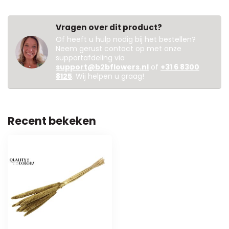
Vragen over dit product?
Of heeft u hulp nodig bij het bestellen?
Neem gerust contact op met onze
supportafdeling via
support@b2bflowers.nl
of
+31 6 8300
8125
. Wij helpen u graag!
Recent bekeken