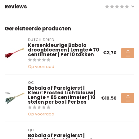
Reviews
Gerelateerde producten
DUTCH DRIED
Kersenkleurige Babala
droogbloemen | Lengte ± 70
€3,70
centimeter | Per 10 takken
Op voorraad
QC
Babala of Parelgierst |
Kleur: Frosted Lichtblauw |
Lengte ± 65 centimeter | 10
€10,50
stelen per bos | Per bos
Op voorraad
QC
Babala of Parelgierst |