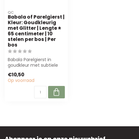
QC
Babala of Parelgierst |
Kleur: Goudkleurig
met Glitter | Lengte ±
65 centimeter | 10
stelen per bos | Per
bos
Babala Parelgierst in
goudkleur met subtiele
glitters. Duurzaam, 65 cm
€10,50
lang, per...
Op voorraad