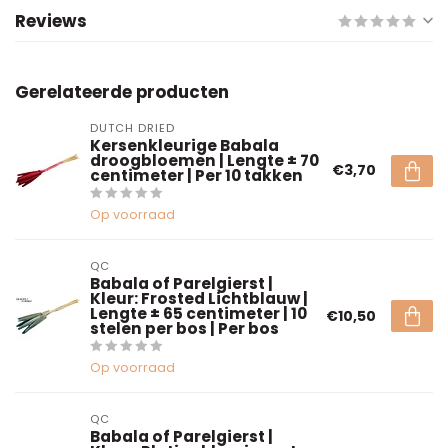
Reviews
Gerelateerde producten
DUTCH DRIED
Kersenkleurige Babala
droogbloemen | Lengte ± 70
€3,70
centimeter | Per 10 takken
Op voorraad
QC
Babala of Parelgierst |
Kleur: Frosted Lichtblauw |
Lengte ± 65 centimeter | 10
€10,50
stelen per bos | Per bos
Op voorraad
QC
Babala of Parelgierst |