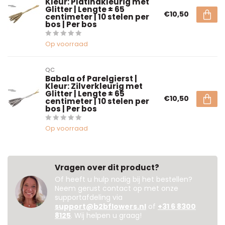
Kleur: Platinakleurig met
Glitter | Lengte ± 65
€10,50
centimeter | 10 stelen per
bos | Per bos
Op voorraad
QC
Babala of Parelgierst |
Kleur: Zilverkleurig met
Glitter | Lengte ± 65
€10,50
centimeter | 10 stelen per
bos | Per bos
Op voorraad
Vragen over dit product?
Of heeft u hulp nodig bij het bestellen?
Neem gerust contact op met onze
supportafdeling via
support@b2bflowers.nl
of
+31 6 8300
8125
. Wij helpen u graag!