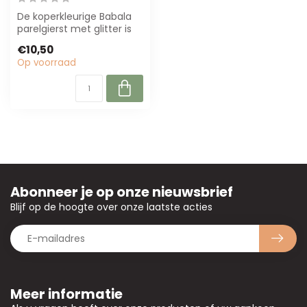
De koperkleurige Babala
parelgierst met glitter is
65 cm lang en bestaat uit
€10,50
10 ...
Op voorraad
Abonneer je op onze nieuwsbrief
Blijf op de hoogte over onze laatste acties
Meer informatie