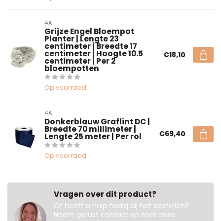
4A
Grijze Engel Bloempot
Planter | Lengte 23
centimeter | Breedte 17
centimeter | Hoogte 10.5
€18,10
centimeter | Per 2
bloempotten
Op voorraad
4A
Donkerblauw Graflint DC |
Breedte 70 millimeter |
€69,40
Lengte 25 meter | Per rol
Op voorraad
Vragen over dit product?
Of heeft u hulp nodig bij het bestellen?
Neem gerust contact op met onze