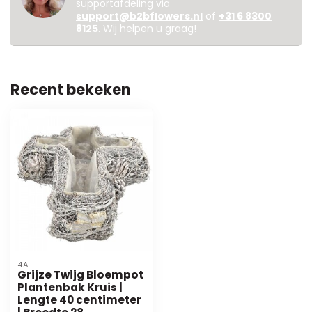
supportafdeling via
support@b2bflowers.nl
of
+31 6 8300
8125
. Wij helpen u graag!
Recent bekeken
4A
Grijze Twijg Bloempot
Plantenbak Kruis |
Lengte 40 centimeter