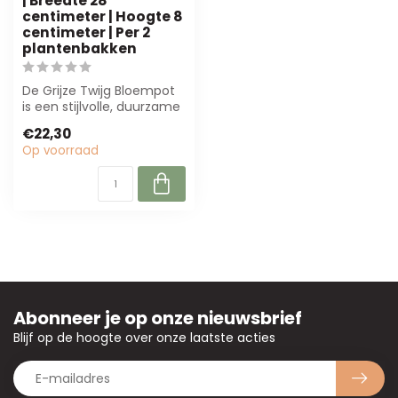
| Breedte 28
centimeter | Hoogte 8
centimeter | Per 2
plantenbakken
De Grijze Twijg Bloempot
is een stijlvolle, duurzame
plantenbak (40x28x8 cm)
€22,30
voo...
Op voorraad
Abonneer je op onze nieuwsbrief
Blijf op de hoogte over onze laatste acties