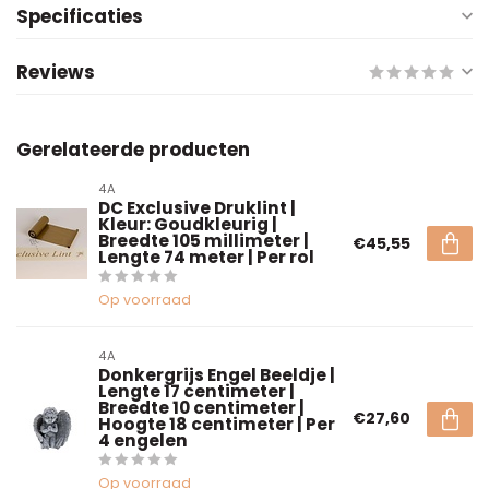
Specificaties
Reviews
Gerelateerde producten
4A
DC Exclusive Druklint |
Kleur: Goudkleurig |
Breedte 105 millimeter |
€45,55
Lengte 74 meter | Per rol
Op voorraad
4A
Donkergrijs Engel Beeldje |
Lengte 17 centimeter |
Breedte 10 centimeter |
€27,60
Hoogte 18 centimeter | Per
4 engelen
Op voorraad