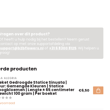
Vragen over dit product?
Of heeft u hulp nodig bij het bestellen? Neem gerust
contact op met onze supportafdeling via
support@b2bflowers.nl
of
+31 6 8300 8125
. Wij helpen u
graag!
erde producten
A ALEGRIA
eket Gedroogde Statice Sinuata |
eur: Gemengde Kleuren | Statice
oogbloemen | Lengte ± 65 centimeter
€6,50
Gewicht 100 gram | Per boeket
voorraad