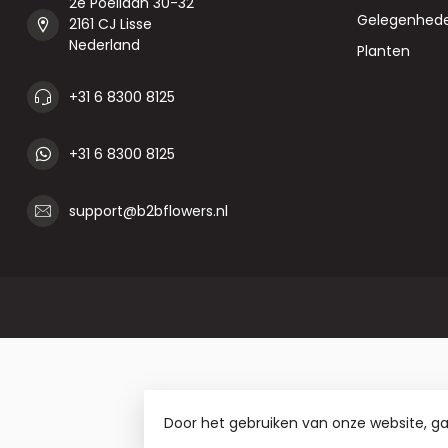
2e Poellaan 30-32
Gelegenhed
2161 CJ Lisse
Nederland
Planten
+31 6 8300 8125
+31 6 8300 8125
support@b2bflowers.nl
Door het gebruiken van onze website, g
© Copyright 2026 B2