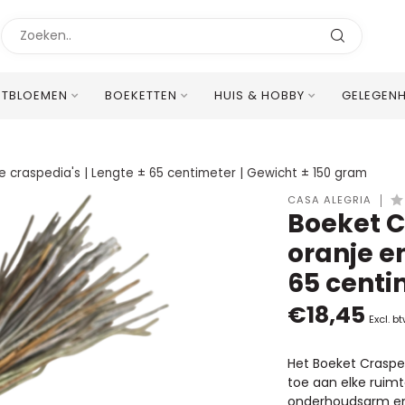
STBLOEMEN
BOEKETTEN
HUIS & HOBBY
GELEGEN
Uitstekende Meertalige Klantenservice
e craspedia's | Lengte ± 65 centimeter | Gewicht ± 150 gram
CASA ALEGRIA
Boeket C
oranje en
65 centi
€18,45
Excl. b
Het Boeket Craspe
toe aan elke ruim
onderhoudsarm en 