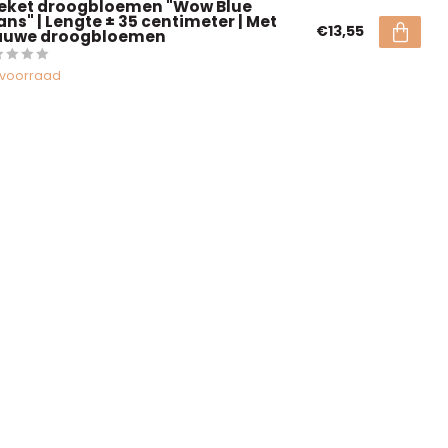
eket droogbloemen "Wow Blue
ans" | Lengte ± 35 centimeter | Met
€13,55
auwe droogbloemen
voorraad