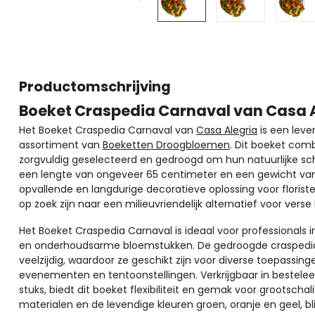
Productomschrijving
Boeket Craspedia Carnaval van Casa 
Het Boeket Craspedia Carnaval van
Casa Alegria
is een leve
assortiment van
Boeketten Droogbloemen
. Dit boeket comb
zorgvuldig geselecteerd en gedroogd om hun natuurlijke 
een lengte van ongeveer 65 centimeter en een gewicht van 
opvallende en langdurige decoratieve oplossing voor florist
op zoek zijn naar een milieuvriendelijk alternatief voor vers
Het Boeket Craspedia Carnaval is ideaal voor professionals 
en onderhoudsarme bloemstukken. De gedroogde craspedia's
veelzijdig, waardoor ze geschikt zijn voor diverse toepassing
evenementen en tentoonstellingen. Verkrijgbaar in besteleen
stuks, biedt dit boeket flexibiliteit en gemak voor grootschal
materialen en de levendige kleuren groen, oranje en geel, bli