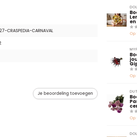
DOL
Bo
Len
en
-27-CRASPEDIA-CARNAVAL
Op 
2
MY
Bo
jo
Gi
Op 
DUT
Je beoordeling toevoegen
Bo
Pas
ce
Op 
DOL