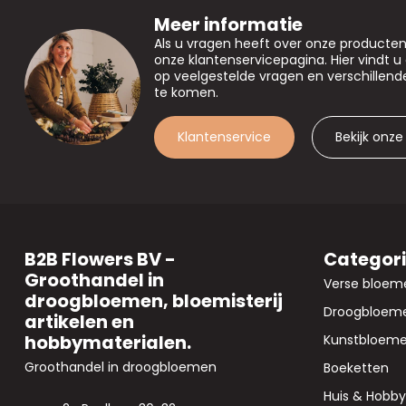
Meer informatie
Als u vragen heeft over onze producte
onze klantenservicepagina. Hier vindt 
op veelgestelde vragen en verschillen
te komen.
Klantenservice
Bekijk onze
B2B Flowers BV -
Categor
Groothandel in
Verse bloem
droogbloemen, bloemisterij
Droogbloem
artikelen en
hobbymaterialen.
Kunstbloem
Groothandel in droogbloemen
Boeketten
Huis & Hobby