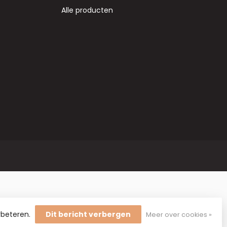
Alle producten
rbeteren.
Dit bericht verbergen
Meer over cookies »
 en hobbymaterialen.