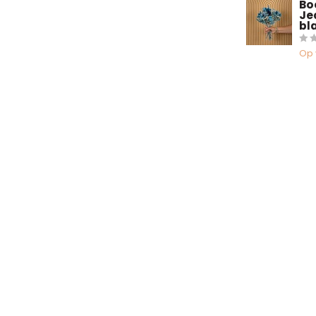
Bo
Je
bl
Op 