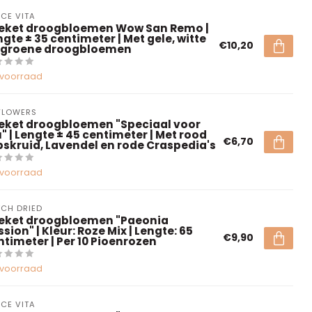
CE VITA
eket droogbloemen Wow San Remo |
gte ± 35 centimeter | Met gele, witte
€10,20
 groene droogbloemen
voorraad
FLOWERS
eket droogbloemen "Speciaal voor
u" | Lengte ± 45 centimeter | Met rood
€6,70
pskruid, Lavendel en rode Craspedia's
voorraad
CH DRIED
eket droogbloemen "Paeonia
sion" | Kleur: Roze Mix | Lengte: 65
€9,90
ntimeter | Per 10 Pioenrozen
voorraad
CE VITA