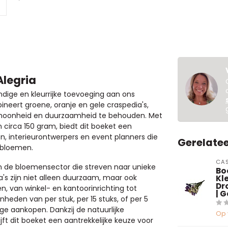
Alegria
ndige en kleurrijke toevoeging aan ons
ineert groene, oranje en gele craspedia's,
schoonheid en duurzaamheid te behouden. Met
circa 150 gram, biedt dit boeket een
en, interieurontwerpers en event planners die
Gerelate
e bloemen.
CAS
in de bloemensector die streven naar unieke
Bo
 zijn niet alleen duurzaam, maar ook
Kl
Dr
en, van winkel- en kantoorinrichting tot
| 
heden van per stuk, per 15 stuks, of per 5
ige aankopen. Dankzij de natuurlijke
Op 
jft dit boeket een aantrekkelijke keuze voor