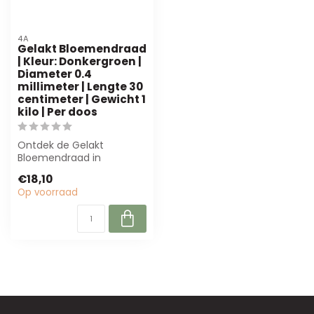
4A
Gelakt Bloemendraad
| Kleur: Donkergroen |
Diameter 0.4
millimeter | Lengte 30
centimeter | Gewicht 1
kilo | Per doos
Ontdek de Gelakt
Bloemendraad in
donkergroen van 4A.
€18,10
Perfect voor bloemisten
Op voorraad
en ...