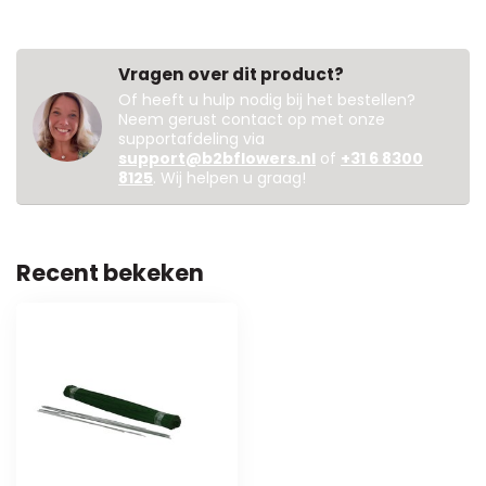
Vragen over dit product?
Of heeft u hulp nodig bij het bestellen?
Neem gerust contact op met onze
supportafdeling via
support@b2bflowers.nl
of
+31 6 8300
8125
. Wij helpen u graag!
Recent bekeken