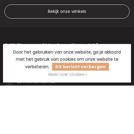
Bekijk onze winkels
B2B Flowers BV - Groothandel in
droogbloemen, bloemisterij artikelen en
Door het gebruiken van onze website, ga je akkoord
hobbymaterialen.
met het gebruik van cookies om onze website te
verbeteren.
Dit bericht verbergen
Groothandel in droogbloemen
Meer over cookies »
2e Poellaan 30-32
2161 CJ Lisse
Nederland
+31 6 8300 8125
+31 6 8300 8125