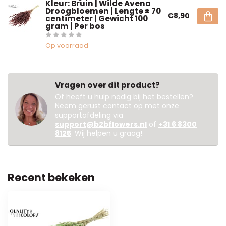
Kleur: Bruin | Wilde Avena
Droogbloemen | Lengte ± 70
€8,90
centimeter | Gewicht 100
gram | Per bos
Op voorraad
Vragen over dit product?
Of heeft u hulp nodig bij het bestellen?
Neem gerust contact op met onze
supportafdeling via
support@b2bflowers.nl
of
+31 6 8300
8125
. Wij helpen u graag!
Recent bekeken