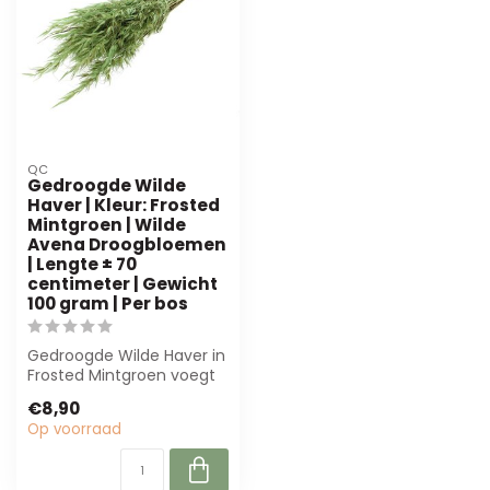
QC
Gedroogde Wilde
Haver | Kleur: Frosted
Mintgroen | Wilde
Avena Droogbloemen
| Lengte ± 70
centimeter | Gewicht
100 gram | Per bos
Gedroogde Wilde Haver in
Frosted Mintgroen voegt
hoogte en textuur toe
€8,90
aan bloem...
Op voorraad