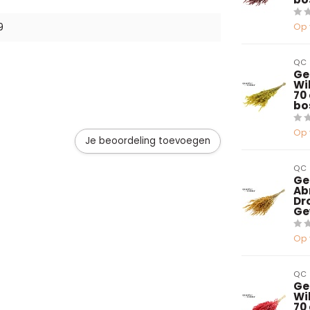
9
Op 
QC
Ge
Wi
70
bo
Op 
Je beoordeling toevoegen
QC
Ge
Ab
Dr
Ge
Op 
QC
Ge
Wi
70