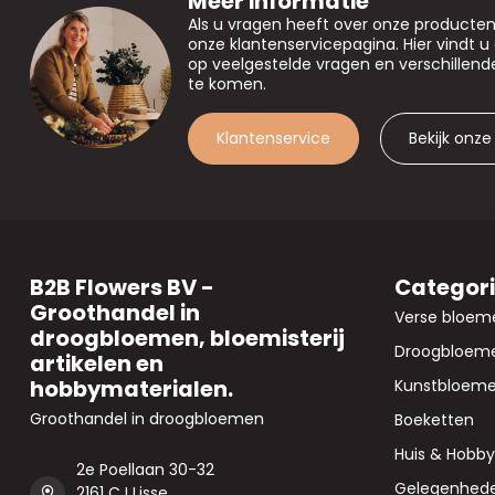
Meer informatie
Als u vragen heeft over onze producte
onze klantenservicepagina. Hier vindt 
op veelgestelde vragen en verschillen
te komen.
Klantenservice
Bekijk onze
B2B Flowers BV -
Categor
Groothandel in
Verse bloem
droogbloemen, bloemisterij
Droogbloem
artikelen en
hobbymaterialen.
Kunstbloem
Groothandel in droogbloemen
Boeketten
Huis & Hobby
2e Poellaan 30-32
Gelegenhed
2161 CJ Lisse