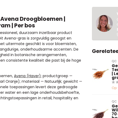
 | Avena Droogbloemen |
ram | Per bos
ofessioneel, duurzaam inzetbaar product
it Avena-gras is zorgvuldig geoogst en
het uitermate geschikt is voor bloemisten,
ar langdurige, onderhoudsarme accenten. De
Gerelate
igheid in botanische arrangementen,
n consistente kwaliteit die past bij de hoge
QC
Ge
Te
| 
bloemen,
Avena (Haver)
; productgroep —
gr
arl Oranje); materiaal — Natuurlijk; gewicht —
ionele toepassingen levert deze gedroogde
Op 
nder water en een lage onderhoudsbehoefte,
tingstoepassingen in retail, hospitality en
QC
Ge
Wi
70
bo