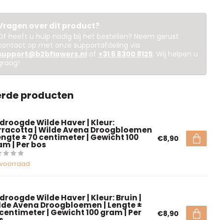
Vragen over dit product?
Of heeft u hulp nodig bij het bestellen? Neem gerust
contact op met onze supportafdeling via
support@b2bflowers.nl
of
+31 6 8300 8125
. Wij helpen u
graag!
erde producten
droogde Wilde Haver | Kleur:
rracotta | Wilde Avena Droogbloemen
Lengte ± 70 centimeter | Gewicht 100
€8,90
am | Per bos
voorraad
droogde Wilde Haver | Kleur: Bruin |
lde Avena Droogbloemen | Lengte ±
 centimeter | Gewicht 100 gram | Per
€8,90
s