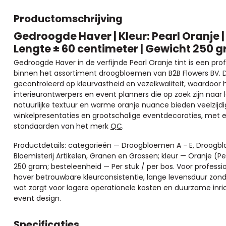
Productomschrijving
Gedroogde Haver | Kleur: Pearl Oranje
Lengte ± 60 centimeter | Gewicht 250 g
Gedroogde Haver in de verfijnde Pearl Oranje tint is een pr
binnen het assortiment droogbloemen van B2B Flowers BV. D
gecontroleerd op kleurvastheid en vezelkwaliteit, waardoor 
interieurontwerpers en event planners die op zoek zijn na
natuurlijke textuur en warme oranje nuance bieden veelzijd
winkelpresentaties en grootschalige eventdecoraties, met ee
standaarden van het merk
QC
.
Productdetails: categorieën — Droogbloemen A - E, Droog
Bloemisterij Artikelen, Granen en Grassen; kleur — Oranje (Pe
250 gram; besteleenheid — Per stuk / per bos. Voor profess
haver betrouwbare kleurconsistentie, lange levensduur zo
wat zorgt voor lagere operationele kosten en duurzame inrich
event design.
Specificaties