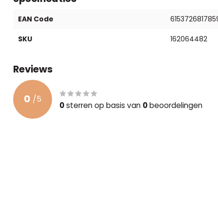
EAN Code
615372681785
SKU
162064482
Reviews
0
/
5
0
sterren op basis van
0
beoordelingen