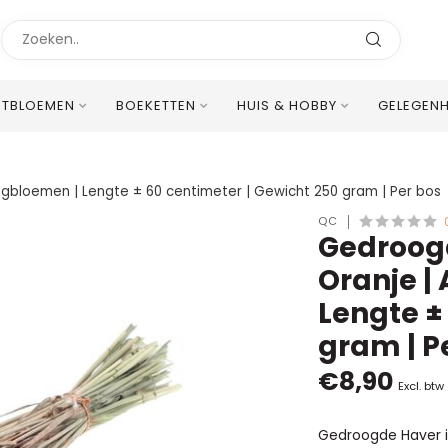
STBLOEMEN
BOEKETTEN
HUIS & HOBBY
GELEGEN
Uitstekende Meertalige Klantenservice
ogbloemen | Lengte ± 60 centimeter | Gewicht 250 gram | Per bos
QC
Gedroogd
Oranje |
Lengte ±
gram | P
€8,90
Excl. btw
Gedroogde Haver in