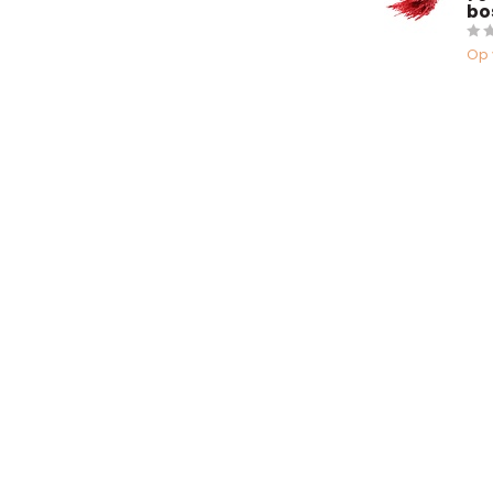
bo
Op 