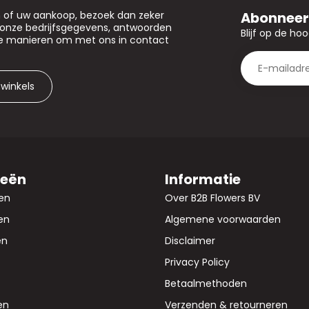
Abonneer 
n of uw aankoop, bezoek dan zeker
u onze bedrijfsgegevens, antwoorden
Blijf op de ho
de manieren om met ons in contact
 winkels
ieën
Informatie
en
Over B2B Flowers BV
en
Algemene voorwaarden
en
Disclaimer
Privacy Policy
Betaalmethoden
en
Verzenden & retourneren