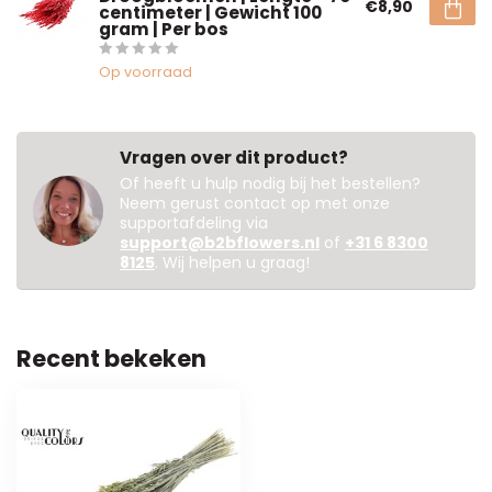
€8,90
centimeter | Gewicht 100
gram | Per bos
Op voorraad
Vragen over dit product?
Of heeft u hulp nodig bij het bestellen?
Neem gerust contact op met onze
supportafdeling via
support@b2bflowers.nl
of
+31 6 8300
8125
. Wij helpen u graag!
Recent bekeken