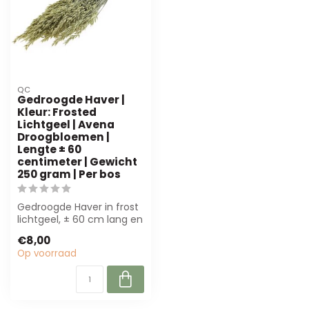
QC
Gedroogde Haver |
Kleur: Frosted
Lichtgeel | Avena
Droogbloemen |
Lengte ± 60
centimeter | Gewicht
250 gram | Per bos
Gedroogde Haver in frost
lichtgeel, ± 60 cm lang en
250 g per bos. Perfect
€8,00
voor ...
Op voorraad