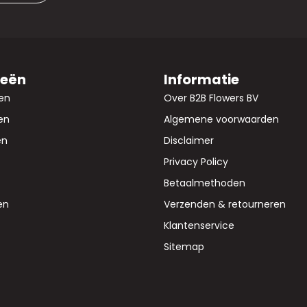
ieën
Informatie
en
Over B2B Flowers BV
en
Algemene voorwaarden
en
Disclaimer
Privacy Policy
Betaalmethoden
en
Verzenden & retourneren
Klantenservice
Sitemap