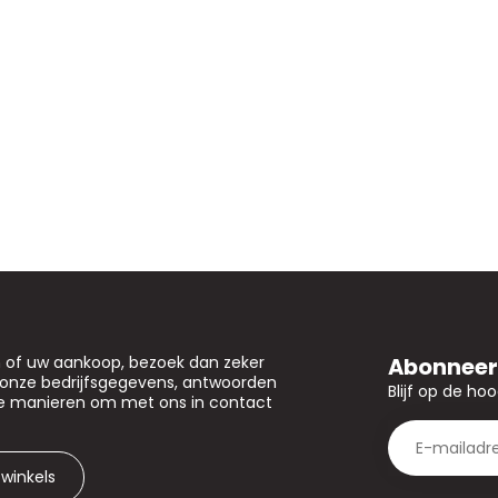
Abonneer 
n of uw aankoop, bezoek dan zeker
u onze bedrijfsgegevens, antwoorden
Blijf op de ho
de manieren om met ons in contact
 winkels