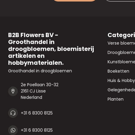
B2B Flowers BV -
Categor
Groothandel in
Verse bloem
droogbloemen, bloemisterij
Droogbloem
artikelen en
hobbymaterialen.
Kunstbloem
Groothandel in droogbloemen
Boeketten
Huis & Hobby
2e Poellaan 30-32
Gelegenhed
2161 CJ Lisse
Nederland
Planten
+31 6 8300 8125
+31 6 8300 8125