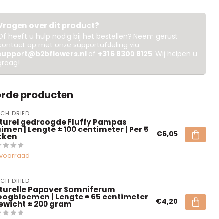
Vragen over dit product?
Of heeft u hulp nodig bij het bestellen? Neem gerust
contact op met onze supportafdeling via
support@b2bflowers.nl
of
+31 6 8300 8125
. Wij helpen u
graag!
erde producten
CH DRIED
turel gedroogde Fluffy Pampas
imen | Lengte ± 100 centimeter | Per 5
€6,05
kken
voorraad
CH DRIED
turelle Papaver Somniferum
oogbloemen | Lengte ± 65 centimeter
€4,20
Gewicht ± 200 gram