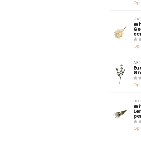
Op 
CAS
Wi
Ge
ce
Op 
ART
Eu
Gr
Op 
DUT
Wi
Le
pe
Op 