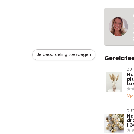
Je beoordeling toevoegen
Gerelate
DUT
Na
plu
ta
Op 
DUT
Na
dr
| 