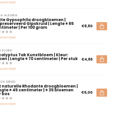
voorraad
A ALEGRIA
tte Gypsophila droogbloemen |
preserveerd Gipskruid | Lengte ± 65
€6,60
ntimeter | Per 100 gram
voorraad
I FLORA
calyptus Tak Kunstbloem | Kleur:
oen | Lengte ± 70 centimeter | Per stuk
€4,65
voorraad
CH DRIED
t naturelle Rhodante droogbloemen |
ngte ± 45 centimeter | ± 35 bloemen
€5,00
r bos
voorraad